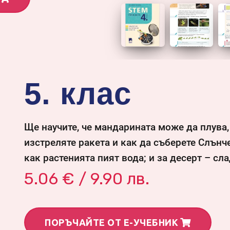
5. клас
Ще научите, че мандарината може да плува,
изстреляте ракета и как да съберете Слънч
как растенията пият вода; и за десерт – сл
5.06 € / 9.90 лв.
ПОРЪЧАЙТЕ ОТ Е-УЧЕБНИК