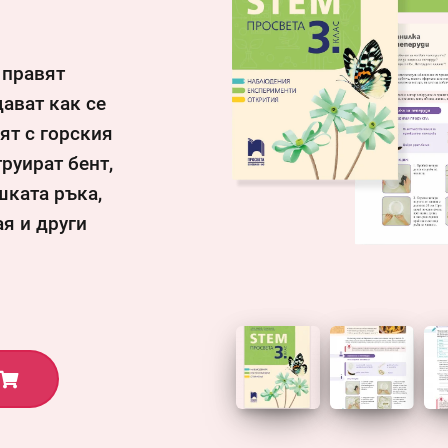
 правят
ават как се
ят с горския
руират бент,
шката ръка,
я и други