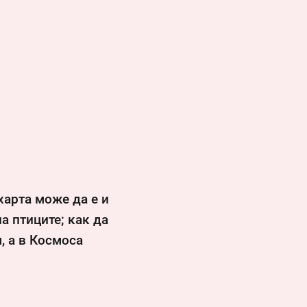
ахарта може да е и
а птиците; как да
, а в Космоса