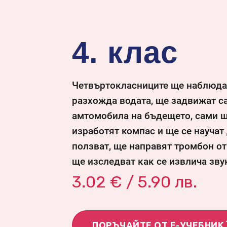
4. клас
Четвъртокласниците ще наблюда
разхожда водата, ще задвижат с
амтомобила на бъдещето, сами щ
изработят компас и ще се научат 
ползват, ще направят тромбон от
ще изследват как се извлича зву
3.02
€ / 5.90 лв.
ПОРЪЧАЙТЕ ОТ Е-УЧЕБНИК