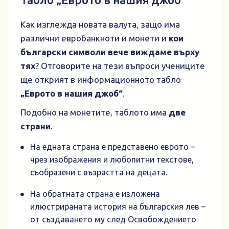
Как изглежда новата валута, защо има
различни евробанкноти и монети и
кои
български символи вече виждаме върху
тях
? Отговорите на тези въпроси учениците
ще открият в информационното табло
„Еврото в нашия джоб“
.
Подобно на монетите, таблото има
две
страни
.
На едната страна е представено еврото –
чрез изображения и любопитни текстове,
съобразени с възрастта на децата.
На обратната страна е изложена
илюстрираната история на българския лев –
от създаването му след Освобождението