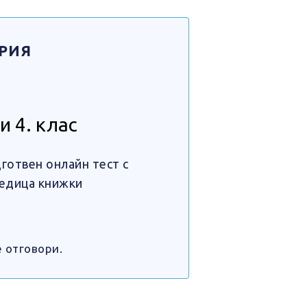
АРИЯ
и 4. клас
готвен онлайн тест с
редица книжки
 отговори.