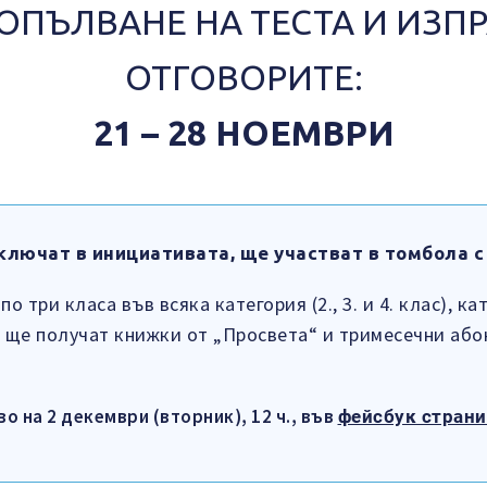
ПОПЪЛВАНЕ НА ТЕСТА И ИЗП
ОТГОВОРИТЕ:
21 – 28 НОЕМВРИ
включат в инициативата, ще участват в
томбола с
 три класа във всяка категория (2., 3. и 4. клас), ка
 ще получат книжки от „Просвета“ и тримесечни аб
о на 2 декември (вторник), 12 ч., във
фейсбук страни