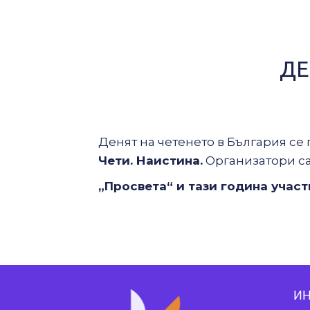
ДЕ
Денят на четенето в България се
Чети. Наистина.
Организатори с
„
Просвета
“
и тази година участ
И