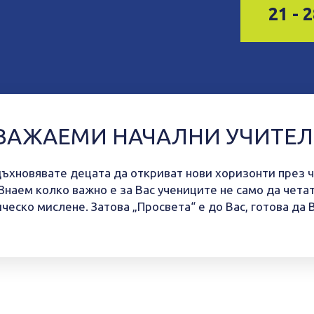
21 - 
ВАЖАЕМИ НАЧАЛНИ УЧИТЕЛ
вдъхновявате децата да откриват нови хоризонти през 
наем колко важно е за Вас учениците не само да четат
ическо мислене. Затова
„
Просвета
“
е до Вас, готова да 