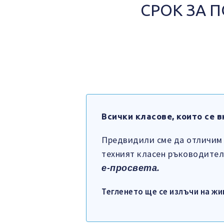
СРОК ЗА 
Всички класове, които се 
Предвидили сме да отличим по
техният класен ръководител
е-просвета.
Тегленето ще се излъчи на жив