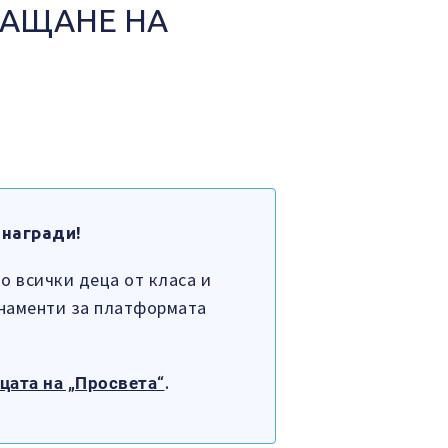
РАЩАНЕ НА
 награди
!
то всички деца от класа и
онаменти за платформата
.
цата на „Просвета“