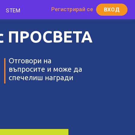
Регистрирай се
ВХОД
STEM
 с ПРОСВЕТА
Отговори на
въпросите и може да
спечелиш награди