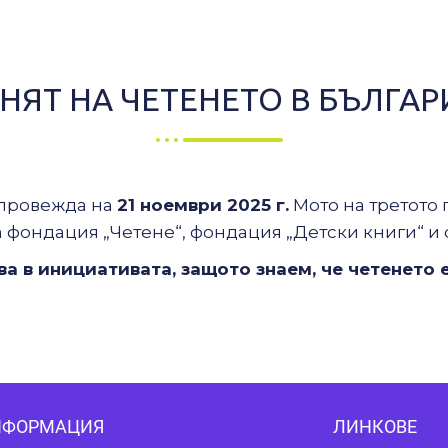
НЯТ НА ЧЕТЕНЕТО В БЪЛГАР
 провежда на
21 ноември 2025 г.
Мото на третото 
а фондация
„Ч
етене
“
, фондация
„
Детски книги
“
и 
ва в инициативата, защото знаем, че четенето
НФОРМАЦИЯ
ЛИНКОВЕ