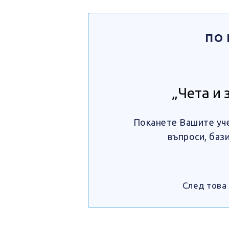
ПО 
„Чета и 
Поканете Вашите уче
въпроси, баз
След това