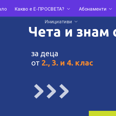
ало
Какво е Е-ПРОСВЕТА?
Абонаменти
Инициативи
Чета и знам
за деца
от
2., 3. и 4. клас